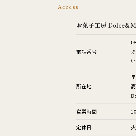
Access
お菓子工房 Dolce&Me
0
電話番号
※
〒
所在地
高
D
営業時間
1
定休日