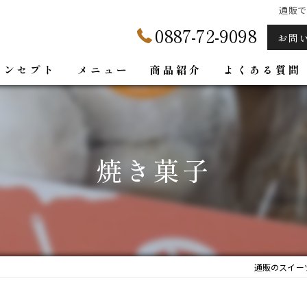
通販で
0887-72-9098
お問
コンセプト
メニュー
商品紹介
よくある質問
焼き菓子
通販のスイーツな