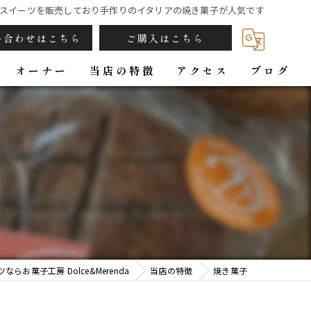
スイーツを販売しており手作りのイタリアの焼き菓子が人気です
い合わせはこちら
ご購入はこちら
オーナー
当店の特徴
アクセス
ブログ
カフェ
パン
焼き菓子
ジンジャーシロップ
ギフト
らお菓子工房 Dolce&Merenda
当店の特徴
焼き菓子