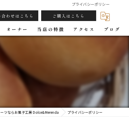
プライバシーポリシー
い合わせはこちら
ご購入はこちら
オーナー
当店の特徴
アクセス
ブログ
カフェ
パン
焼き菓子
ジンジャーシロップ
ギフト
ツならお菓子工房 Dolce&Merenda
プライバシーポリシー