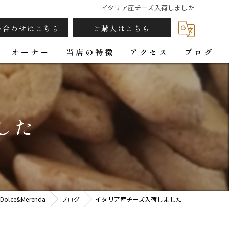
イタリア産チーズ入荷しました
い合わせはこちら
ご購入はこちら
オーナー
当店の特徴
アクセス
ブログ
カフェ
パン
した
焼き菓子
ジンジャーシロップ
ギフト
ce&Merenda
ブログ
イタリア産チーズ入荷しました